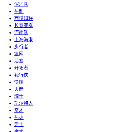
深圳队
热刺
西汉姆联
长春亚泰
河南队
上海海港
步行者
篮网
活塞
开拓者
独行侠
快船
火箭
骑士
凯尔特人
奇才
热火
爵士
魔术