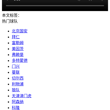
本文标签：
热门球队
北京国安
拜仁
富勒姆
美因茨
弗赖堡
多特蒙德
门兴
曼联
切尔西
利物浦
狼队
天津津门虎
阿森纳
科隆