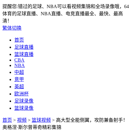
提醒您:错过的足球、NBA可以看视频集锦和全场录像哦，64
体育的足球直播、NBA直播、电竞直播最全、最快、最高
清！
繁体切换
首页
足球直播
篮球直播
CBA
NBA
中超
意甲
英超
欧洲杯
足球录像
篮球录像
首页
>
视频
>
篮球视频
> 高大型全能侧翼，攻防兼备射手！
奥格涅·斯尔曾蒂奇精彩集锦