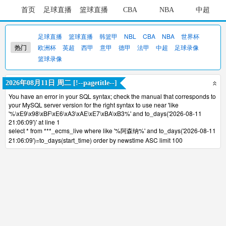
首页
足球直播
篮球直播
CBA
NBA
中超
足球直播
篮球直播
韩篮甲
NBL
CBA
NBA
世界杯
热门
欧洲杯
英超
西甲
意甲
德甲
法甲
中超
足球录像
篮球录像
2026年08月11日 周二 [!--pagetitle--]
You have an error in your SQL syntax; check the manual that corresponds to
your MySQL server version for the right syntax to use near 'like
'%\xE9\x98\xBF\xE6\xA3\xAE\xE7\xBA\xB3%' and to_days('2026-08-11
21:06:09')' at line 1
select * from ***_ecms_live where like '%阿森纳%' and to_days('2026-08-11
21:06:09')=to_days(start_time) order by newstime ASC limit 100