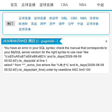
首页
足球直播
篮球直播
CBA
NBA
中超
足球直播
篮球直播
韩篮甲
NBL
CBA
NBA
世界杯
热门
欧洲杯
英超
西甲
意甲
德甲
法甲
中超
足球录像
篮球录像
2026年08月09日 周日 [!--pagetitle--]
You have an error in your SQL syntax; check the manual that corresponds to
your MySQL server version for the right syntax to use near 'like
'%\xE5\xA5\x87\xE6\x89\x8D%' and to_days('2026-08-09
05:52:40')=to_days(sta' at line 1
select * from ***_ecms_live where like '%奇才%' and to_days('2026-08-09
05:52:40')=to_days(start_time) order by newstime ASC limit 100