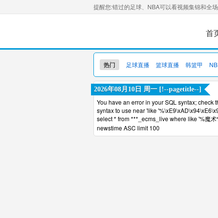
提醒您:错过的足球、NBA可以看视频集锦和全
首
热门
足球直播
篮球直播
韩篮甲
NB
2026年08月10日 周一 [!--pagetitle--]
You have an error in your SQL syntax; check t
syntax to use near 'like '%\xE9\xAD\x94\xE6\x
select * from ***_ecms_live where like '%魔术%
newstime ASC limit 100