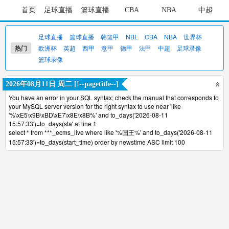
首页
足球直播
篮球直播
CBA
NBA
中超
足球直播
篮球直播
韩篮甲
NBL
CBA
NBA
世界杯
热门
欧洲杯
英超
西甲
意甲
德甲
法甲
中超
足球录像
篮球录像
2026年08月11日 周二 [!--pagetitle--]
You have an error in your SQL syntax; check the manual that corresponds to
your MySQL server version for the right syntax to use near 'like
'%\xE5\x9B\xBD\xE7\x8E\x8B%' and to_days('2026-08-11
15:57:33')=to_days(sta' at line 1
select * from ***_ecms_live where like '%国王%' and to_days('2026-08-11
15:57:33')=to_days(start_time) order by newstime ASC limit 100