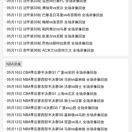
05月11日 法甲第33轮 雷恩vs巴黎FC 全场录像回放
05月11日 法甲第33轮 摩纳哥vs里尔 全场录像回放
05月11日 法甲第33轮 巴黎圣日耳曼vs布雷斯特 全场录像回放
05月11日 法甲第33轮 梅斯vs洛里昂 全场录像回放
05月11日 法甲第33轮 勒阿弗尔vs马赛 全场录像回放
05月11日 法甲第33轮 欧塞尔vs尼斯 全场录像回放
05月11日 法甲第33轮 昂热vs斯特拉斯堡 全场录像回放
05月11日 意甲第36轮 AC米兰vs亚特兰大 全场录像回放
NBA录像
05月16日 CBA季后赛半决赛G1 广厦vs深圳 全场录像回放
05月16日 NBA季后赛西部半决赛G6 马刺vs森林狼 全场录像回放
05月16日 NBA季后赛东部半决赛G6 活塞vs骑士 全场录像回放
05月15日 CBA季后赛半决赛G1 上海vs北京 全场录像回放
05月14日 NBA季后赛东部半决赛G5 骑士vs活塞 全场录像回放
05月13日 CBA季后赛1/4决赛G3 广厦vs山西 全场录像回放
05月13日 NBA季后赛西部半决赛G5 森林狼vs马刺 全场录像回放
05月12日 NBA季后赛西部半决赛G4 雷霆vs湖人 全场录像回放
05月11日 NBA季后赛西部半决赛G4 马刺vs森林狼 全场录像回放