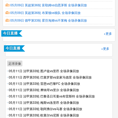
05月09日 英超第36轮 富勒姆vs伯恩茅斯 全场录像回放
05月09日 英超第36轮 布莱顿vs狼队 全场录像回放
05月09日 德甲第33轮 霍芬海姆vs不莱梅 全场录像回放
+更多
今日直播
+更多
今日直播
足球录像
05月11日 法甲第33轮 图卢兹vs里昂 全场录像回放
05月11日 西甲第35轮 巴塞罗那vs皇家马德里 全场录像回放
05月11日 法甲第33轮 雷恩vs巴黎FC 全场录像回放
05月11日 法甲第33轮 摩纳哥vs里尔 全场录像回放
05月11日 法甲第33轮 巴黎圣日耳曼vs布雷斯特 全场录像回放
05月11日 法甲第33轮 梅斯vs洛里昂 全场录像回放
05月11日 法甲第33轮 勒阿弗尔vs马赛 全场录像回放
05月11日 法甲第33轮 欧塞尔vs尼斯 全场录像回放