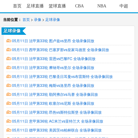
首页
足球直播
篮球直播
CBA
NBA
中超
当前位置：
首页
>
录像
>
足球录像
足球录像
05月11日 法甲第33轮 图卢兹vs里昂 全场录像回放
05月11日 西甲第35轮 巴塞罗那vs皇家马德里 全场录像回放
05月11日 法甲第33轮 雷恩vs巴黎FC 全场录像回放
05月11日 法甲第33轮 摩纳哥vs里尔 全场录像回放
05月11日 法甲第33轮 巴黎圣日耳曼vs布雷斯特 全场录像回放
05月11日 法甲第33轮 梅斯vs洛里昂 全场录像回放
05月11日 法甲第33轮 勒阿弗尔vs马赛 全场录像回放
05月11日 法甲第33轮 欧塞尔vs尼斯 全场录像回放
05月11日 法甲第33轮 昂热vs斯特拉斯堡 全场录像回放
05月11日 意甲第36轮 AC米兰vs亚特兰大 全场录像回放
05月11日 德甲第33轮 美因茨vs柏林联合 全场录像回放