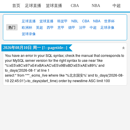
首页
足球直播
篮球直播
CBA
NBA
中超
足球直播
篮球直播
韩篮甲
NBL
CBA
NBA
世界杯
热门
欧洲杯
英超
西甲
意甲
德甲
法甲
中超
足球录像
篮球录像
2026年08月10日 周一 [!--pagetitle--]
You have an error in your SQL syntax; check the manual that corresponds to
your MySQL server version for the right syntax to use near 'like
'%\xE5\x8C\x97\xE4\xBA\xAC\xE5\x9B\xBD\xE5\xAE\x89%' and
to_days('2026-08-1' at line 1
select * from ***_ecms_live where like '%北京国安%' and to_days('2026-08-
10 22:45:01')=to_days(start_time) order by newstime ASC limit 100