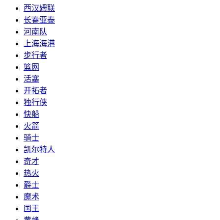
西汉姆联
长春亚泰
河南队
上海海港
步行者
篮网
活塞
开拓者
独行侠
快船
火箭
骑士
凯尔特人
奇才
热火
爵士
魔术
国王