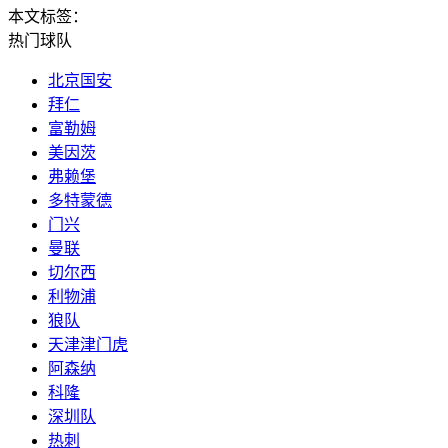
本文标签：
热门球队
北京国安
拜仁
富勒姆
美因茨
弗赖堡
多特蒙德
门兴
曼联
切尔西
利物浦
狼队
天津津门虎
阿森纳
科隆
深圳队
热刺