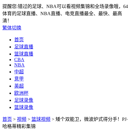
提醒您:错过的足球、NBA可以看视频集锦和全场录像哦，64
体育的足球直播、NBA直播、电竞直播最全、最快、最高
清！
繁体切换
首页
足球直播
篮球直播
CBA
NBA
中超
意甲
英超
欧洲杯
足球录像
篮球录像
首页
>
视频
>
篮球视频
> 矮个双能卫，微波炉式得分手！PJ·
哈格蒂精彩集锦