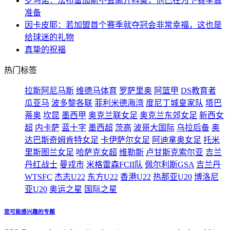
罗马诺：法布雷加斯不会离开科莫，他已在为下赛季做
准备
因卡皮耶：若加盟首个赛季就夺冠会非常幸福，这也是
给球迷的礼物
真挚的祝福
热门标签
拉斯阿尼马斯
维德马体育
罗萨里奥
阿篮甲
DS教育者
瓜亚马
波多黎各联
菲利米德海湾
度尼丁城皇家队
塔巴
蒂奥
坎昆
墨西甲
奥克兰联女足
奥克兰东郊女足
新西女
超
内卡萨
蓝十字
墨西超
茨高
波哥大国际
乌拉后备
奥
达巴斯奇姆肯特女足
卡伊萨尔女足
阿迪拿奥女足
托米
里斯图兰女足
哈萨克女超
维勒斯
卢甘斯克索尔亚
吉兰
丹红战士
曼戎市
米格雷森FCII队
佩尔利斯GSA
吉兰丹
WTSFC
杰志U22
东方U22
香港U22
热那亚U20
博洛尼
亚U20
奥运之星
国际之星
您可能感兴趣的专题