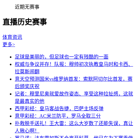
近期无赛事
直播历史赛事
体育资讯
更多>
足球是美丽的，但足球也一定有残酷的一面
权威与争议并存！队报：穆帅初次执教皇马时和卡西、
拉莫斯闹翻
意天空预测国米vs维罗纳首发：索默阿切尔比首发，赛
后颁奖庆祝
记者：穆里尼奥就爱故作姿态、享受这种拉扯感，这就
是最真实的他
西甲彩经：皇马客战告捷，巴萨主场反弹
意甲彩经：AC米兰防平，罗马全取三分
扑救脱手送礼！王大雷：这么大岁数了还能失误，真让
人揪心啊！